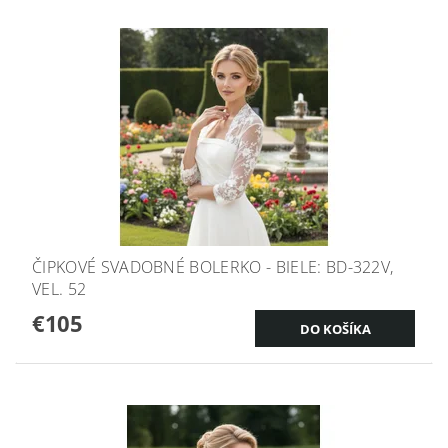
ČIPKOVÉ SVADOBNÉ BOLERKO - BIELE: BD-322V,
VEL. 52
€105