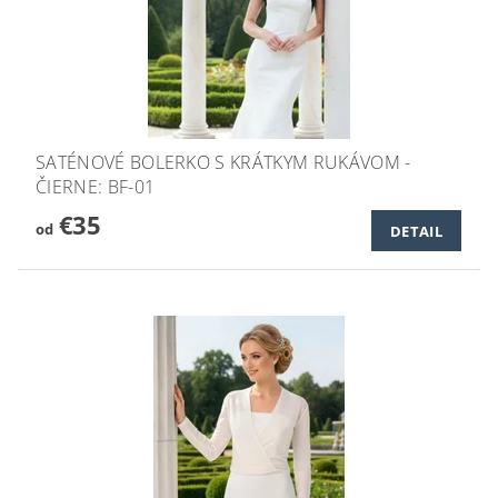
SATÉNOVÉ BOLERKO S KRÁTKYM RUKÁVOM -
ČIERNE: BF-01
€35
od
DETAIL