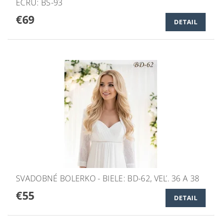
ECRU: BS-93
€69
DETAIL
SVADOBNÉ BOLERKO - BIELE: BD-62, VEĽ. 36 A 38
€55
DETAIL