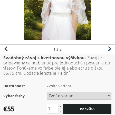
1
z 2
Svadobný závoj s kvetinovou výšivkou.
Závoj je
pripevnený na hrebienok pre jednoduché upevnenie do
vlasov. Ponúkame vo farbe bielej alebo ecru s dĺžkou
55/75 cm. Dodacia lehota je 14 dní.
Dostupnosť
Zvoľte variant
Výber farby
€55