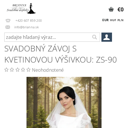
€0
EUR
HUF
PLN
+420 607 859 200
info@brianna.sk
SVADOBNÝ ZÁVOJ S
KVETINOVOU VÝŠIVKOU: ZS-90
Neohodnotené