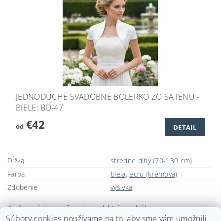
JEDNODUCHÉ SVADOBNÉ BOLERKO ZO SATÉNU -
BIELE: BD-47
€42
od
DETAIL
Dĺžka
stredne dlhý (70-130 cm)
Farba
biela
,
ecru (krémová)
Zdobenie
výšivka
Buďte prvý, kto napíše príspevok k tejto položke.
Súbory cookies používame na to, aby sme vám umožnili