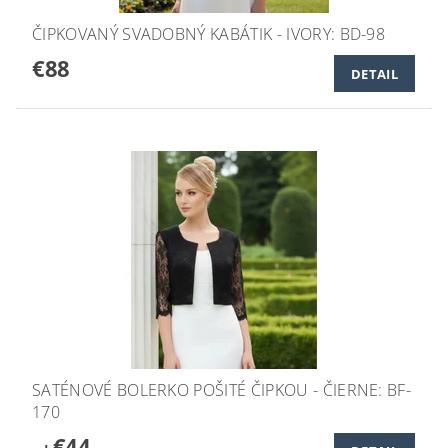
ČIPKOVANÝ SVADOBNÝ KABÁTIK - IVORY: BD-98
€88
DETAIL
SATÉNOVÉ BOLERKO POŠITÉ ČIPKOU - ČIERNE: BF-
170
€44