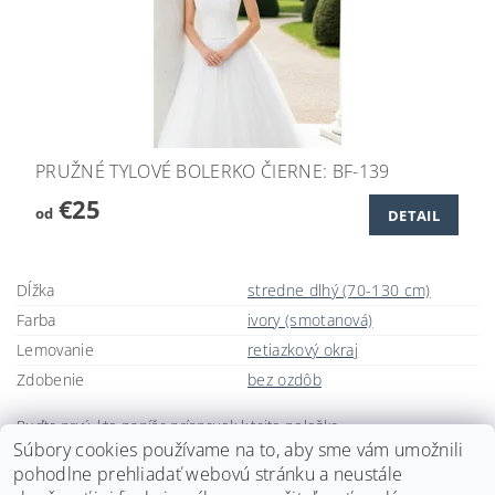
PRUŽNÉ TYLOVÉ BOLERKO ČIERNE: BF-139
€25
od
DETAIL
Dĺžka
stredne dlhý (70-130 cm)
Farba
ivory (smotanová)
Lemovanie
retiazkový okraj
Zdobenie
bez ozdôb
Buďte prvý, kto napíše príspevok k tejto položke.
Súbory cookies používame na to, aby sme vám umožnili
Pridať komentár
pohodlne prehliadať webovú stránku a neustále