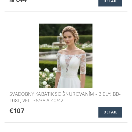
od
DETAIL
SVADOBNÝ KABÁTIK SO ŠNUROVANÍM - BIELY: BD-
108L, VEĽ. 36/38 A 40/42
€107
DETAIL