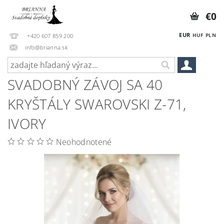
€0
EUR
HUF
PLN
+420 607 859 200
info@brianna.sk
SVADOBNÝ ZÁVOJ SA 40
KRYŠTÁLY SWAROVSKI Z-71,
IVORY
Neohodnotené