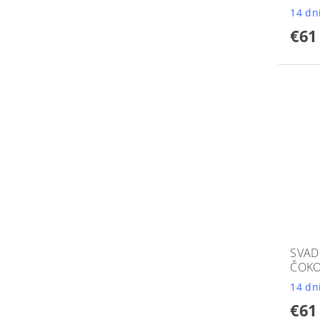
14 dn
€61
SVAD
ČOKO
14 dn
€61