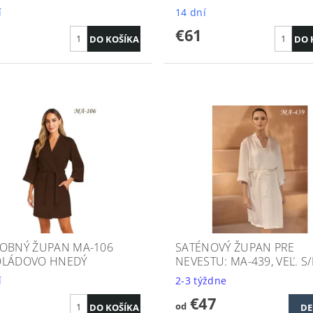
í
14 dní
€61
OBNÝ ŽUPAN MA-106
SATÉNOVÝ ŽUPAN PRE
LÁDOVO HNEDÝ
NEVESTU: MA-439, VEĽ. S
í
2-3 týždne
€47
od
DE