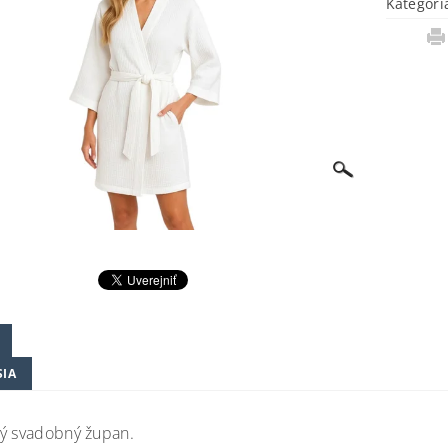
Kategóri
SIA
ý svadobný župan.