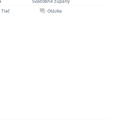
a
Svadobné župany
Tlač
Otázka