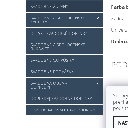
SVADOBNÉ ŽUPANY
Farba b
SVADOBNÉ A SPOLOČENSKÉ
Zadná č
KABELKY
Univerzá
DETSKÉ SVADOBNÉ DOPLNKY
Dodacia
SVADOBNÉ A SPOLOČENSKÉ
RUKAVICE
SVADOBNÉ VANKÚŠIKY
POD
SVADOBNÉ PODVÄZKY
SVADOBNÁ OBUV -
DOPREDAJ
Súbory
DOPREDAJ SVADOBNÉ DOPLNKY
prehlia
použit
DARČEKOVÉ SVADOBNÉ POUKAZY
NAS