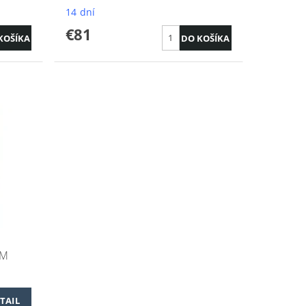
14 dní
€81
/M
TAIL