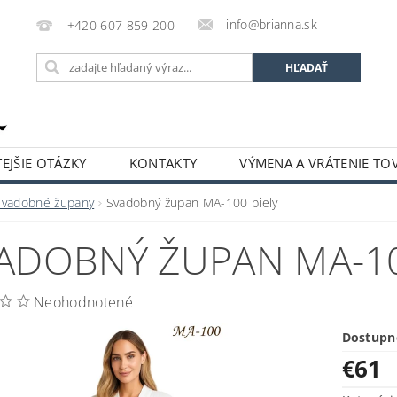
info@brianna.sk
+420 607 859 200
EJŠIE OTÁZKY
KONTAKTY
VÝMENA A VRÁTENIE TO
Svadobné župany
Svadobný župan MA-100 biely
ADOBNÝ ŽUPAN MA-10
Neohodnotené
Dostupn
€61