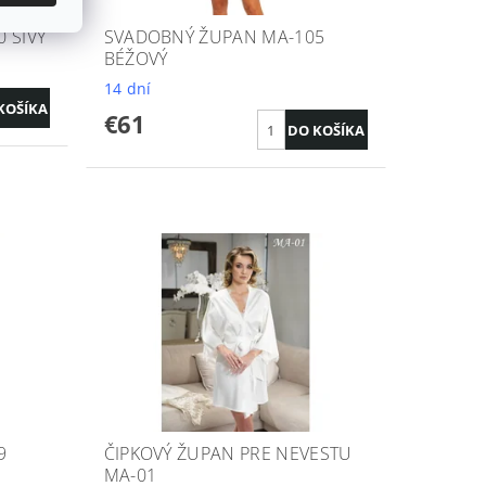
 SIVÝ
SVADOBNÝ ŽUPAN MA-105
BÉŽOVÝ
14 dní
€61
9
ČIPKOVÝ ŽUPAN PRE NEVESTU
MA-01