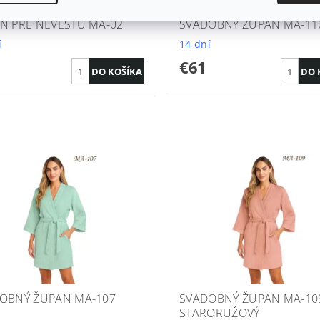
N PRE NEVESTU MA-02
SVADOBNÝ ŽUPAN MA-110
í
14 dní
€61
OBNÝ ŽUPAN MA-107
SVADOBNÝ ŽUPAN MA-10
STARORUŽOVÝ