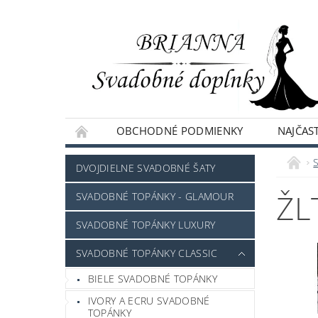
OBCHODNÉ PODMIENKY
NAJČAST
NAPÍŠTE NÁM
DVOJDIELNE SVADOBNÉ ŠATY
ŽL
SVADOBNÉ TOPÁNKY - GLAMOUR
SVADOBNÉ TOPÁNKY LUXURY
SVADOBNÉ TOPÁNKY CLASSIC
BIELE SVADOBNÉ TOPÁNKY
IVORY A ECRU SVADOBNÉ
TOPÁNKY