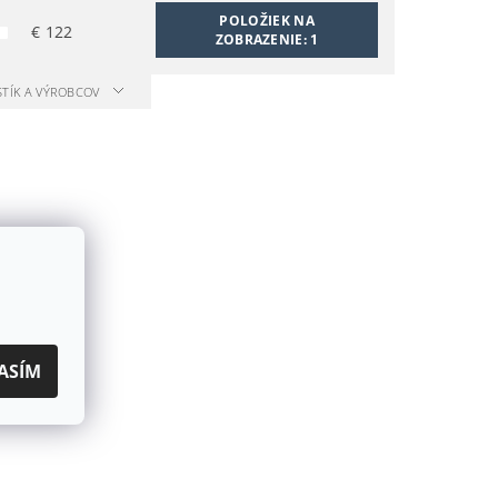
POLOŽIEK NA
€
122
ZOBRAZENIE:
1
STÍK A VÝROBCOV
ASÍM