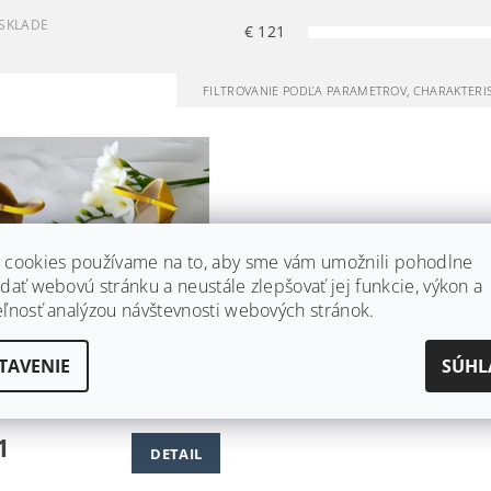
SKLADE
€
121
FILTROVANIE PODĽA PARAMETROV, CHARAKTERI
 cookies používame na to, aby sme vám umožnili pohodlne
dať webovú stránku a neustále zlepšovať jej funkcie, výkon a
eľnosť analýzou návštevnosti webových stránok.
ŠOVÉ SVADOBNÉ TOPÁNKY
TAVENIE
SÚHL
LATFORME - ŽLTÉ
dne
1
DETAIL