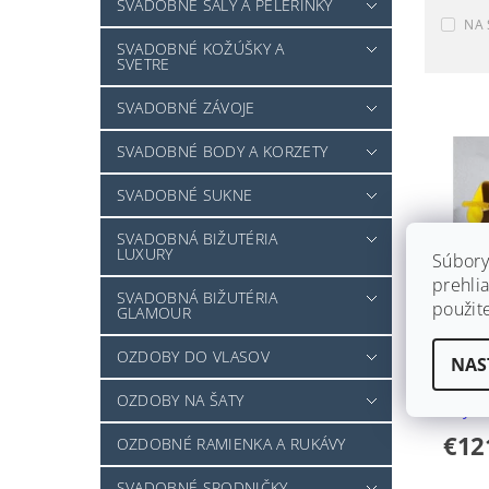
SVADOBNÉ ŠÁLY A PELERÍNKY
NA 
SVADOBNÉ KOŽÚŠKY A
SVETRE
SVADOBNÉ ZÁVOJE
SVADOBNÉ BODY A KORZETY
SVADOBNÉ SUKNE
SVADOBNÁ BIŽUTÉRIA
LUXURY
Súbory
prehlia
SVADOBNÁ BIŽUTÉRIA
použit
GLAMOUR
SEMI
OZDOBY DO VLASOV
NAS
NA P
OZDOBY NA ŠATY
3 týž
€12
OZDOBNÉ RAMIENKA A RUKÁVY
SVADOBNÉ SPODNIČKY