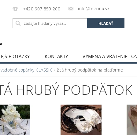
info@brianna.sk
+420 607 859 200
EJŠIE OTÁZKY
KONTAKTY
VÝMENA A VRÁTENIE TO
Svadobné topánky CLASSIC
žltá hrubý podpätok na platforme
TÁ HRUBÝ PODPÄTOK