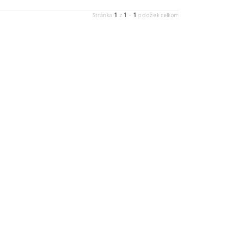
1
1
1
Stránka
z
-
položiek celkom