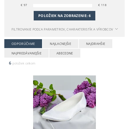
€
97
€
118
POLOŽIEK NA ZOBRAZENIE:
6
FILTROVANIE PODĽA PARAMETROV, CHARAKTERISTÍK A VÝROBCOV
ODPORÚČAME
NAJLACNEJŠIE
NAJDRAHŠIE
NAJPREDÁVANEJŠIE
ABECEDNE
6
položiek celkom