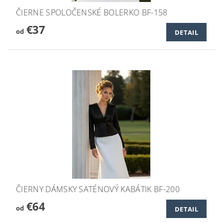
ČIERNE SPOLOČENSKÉ BOLERKO BF-158
€37
od
DETAIL
ČIERNY DÁMSKY SATÉNOVÝ KABÁTIK BF-200
€64
od
DETAIL