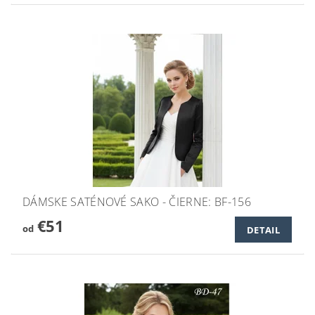
DÁMSKE SATÉNOVÉ SAKO - ČIERNE: BF-156
€51
od
DETAIL