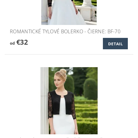
ROMANTICKÉ TYLOVÉ BOLERKO - ČIERNE: BF-70
€32
od
DETAIL