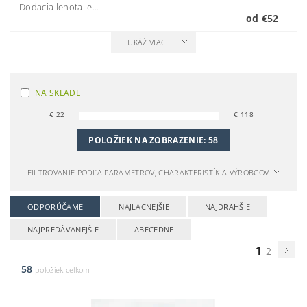
Dodacia lehota je...
od €52
UKÁŽ VIAC
NA SKLADE
€
22
€
118
POLOŽIEK NA ZOBRAZENIE:
58
FILTROVANIE PODĽA PARAMETROV, CHARAKTERISTÍK A VÝROBCOV
ODPORÚČAME
NAJLACNEJŠIE
NAJDRAHŠIE
NAJPREDÁVANEJŠIE
ABECEDNE
1
2
58
položiek celkom