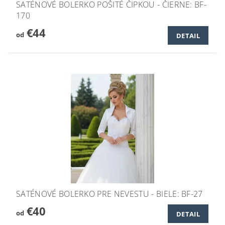
SATÉNOVÉ BOLERKO POŠITÉ ČIPKOU - ČIERNE: BF-
170
€44
od
DETAIL
SATÉNOVÉ BOLERKO PRE NEVESTU - BIELE: BF-27
€40
od
DETAIL