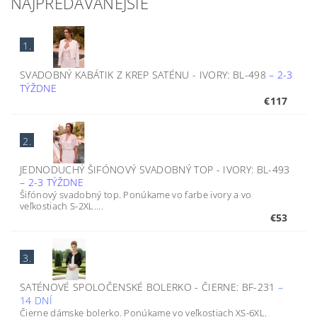
NAJPREDÁVANEJŠIE
1.
SVADOBNÝ KABÁTIK Z KREP SATÉNU - IVORY: BL-498
–
2-3
TÝŽDNE
€117
2.
JEDNODUCHÝ ŠIFÓNOVÝ SVADOBNÝ TOP - IVORY: BL-493
–
2-3 TÝŽDNE
Šifónový svadobný top. Ponúkame vo farbe ivory a vo
veľkostiach S-2XL....
€53
3.
SATÉNOVÉ SPOLOČENSKÉ BOLERKO - ČIERNE: BF-231
–
14 DNÍ
Čierne dámske bolerko. Ponúkame vo veľkostiach XS-6XL.