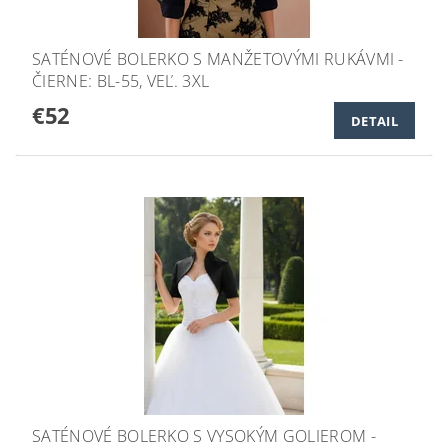
SATÉNOVÉ BOLERKO S MANŽETOVÝMI RUKÁVMI -
ČIERNE: BL-55, VEĽ. 3XL
€52
DETAIL
SATÉNOVÉ BOLERKO S VYSOKÝM GOLIEROM -