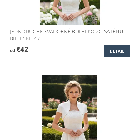
JEDNODUCHÉ SVADOBNÉ BOLERKO ZO SATÉNU -
BIELE: BD-47
€42
od
DETAIL