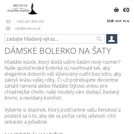
€0
EUR
HUF
PLN
+420 607 859 200
info@brianna.sk
DÁMSKE BOLERKO NA ŠATY
Hľadáte kúsok, ktorý dodá vašim šatám nový rozmer?
Naše spoločenské bolerká sú navrhnuté tak, aby
elegantne dotvorili váš slávnostný outfit bez toho, aby
zakryli krásu vašej róby. Či už potrebujete decentne
zahaliť ramená alebo hľadáte štýlovú vrstvu pre
chladnejšie chvíle, naše modely vám dodajú žiadaný
šmrnc a nevídaný komfort.
Vyberte si doplnok, ktorý podčiarkne vašu ženskosť a
postará sa o to, aby ste sa počas celej udalosti cítili
sebaisto a pôvabne.