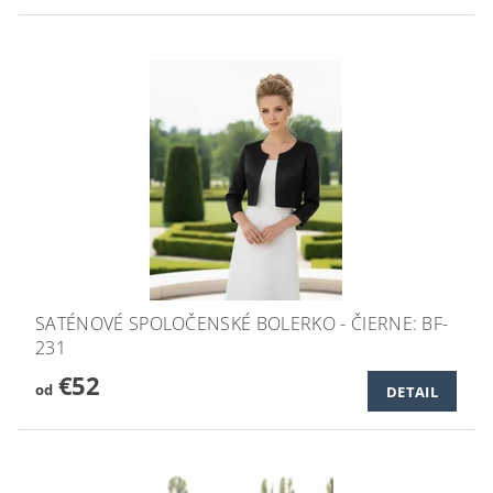
SATÉNOVÉ SPOLOČENSKÉ BOLERKO - ČIERNE: BF-
231
€52
od
DETAIL