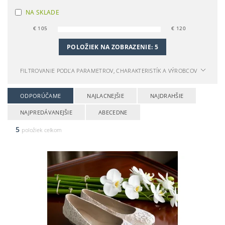
NA SKLADE
€
105
€
120
POLOŽIEK NA ZOBRAZENIE:
5
FILTROVANIE PODĽA PARAMETROV, CHARAKTERISTÍK A VÝROBCOV
ODPORÚČAME
NAJLACNEJŠIE
NAJDRAHŠIE
NAJPREDÁVANEJŠIE
ABECEDNE
5
položiek celkom