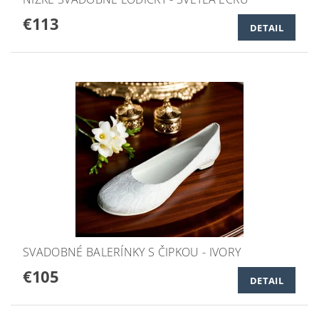
€113
DETAIL
SVADOBNÉ BALERÍNKY S ČIPKOU - IVORY
€105
DETAIL