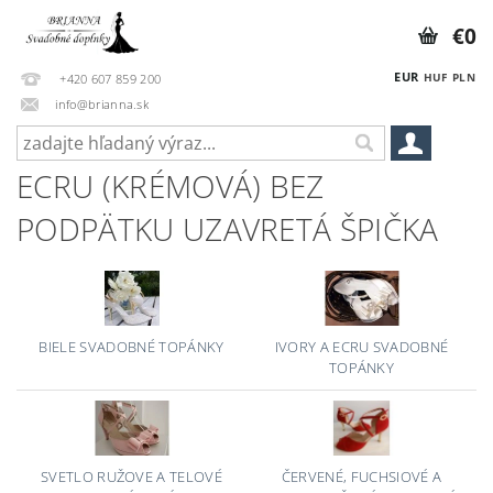
€0
EUR
HUF
PLN
+420 607 859 200
info@brianna.sk
ECRU (KRÉMOVÁ) BEZ
PODPÄTKU UZAVRETÁ ŠPIČKA
BIELE SVADOBNÉ TOPÁNKY
IVORY A ECRU SVADOBNÉ
TOPÁNKY
SVETLO RUŽOVE A TELOVÉ
ČERVENÉ, FUCHSIOVÉ A