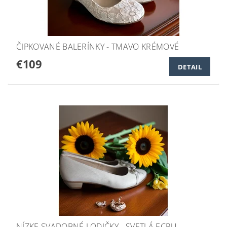
ČIPKOVANÉ BALERÍNKY - TMAVO KRÉMOVÉ
€109
DETAIL
NÍZKE SVADOBNÉ LODIČKY - SVETLÁ ECRU