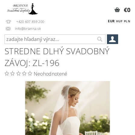
€0
EUR
HUF
PLN
+420 607 859 200
info@brianna.sk
STREDNE DLHÝ SVADOBNÝ
ZÁVOJ: ZL-196
Neohodnotené