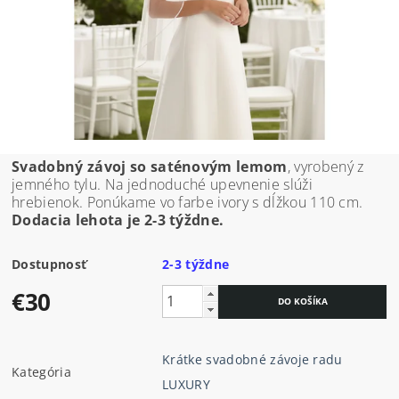
Svadobný závoj so saténovým lemom
, vyrobený z
jemného tylu. Na jednoduché upevnenie slúži
hrebienok. Ponúkame vo farbe ivory s dĺžkou 110 cm.
Dodacia lehota je 2-3 týždne.
Dostupnosť
2-3 týždne
€30
Krátke svadobné závoje radu
Kategória
LUXURY