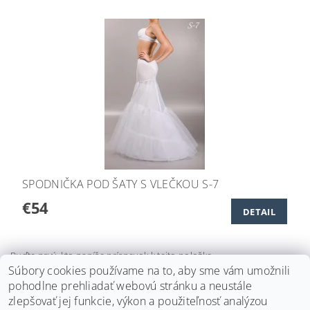
SPODNIČKA POD ŠATY S VLEČKOU S-7
€54
DETAIL
Buďte prvý, kto napíše príspevok k tejto položke.
Súbory cookies používame na to, aby sme vám umožnili
Pridať komentár
pohodlne prehliadať webovú stránku a neustále
zlepšovať jej funkcie, výkon a použiteľnosť analýzou