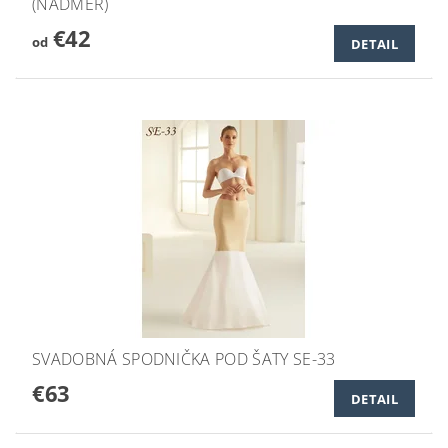
(NADMER)
€42
od
DETAIL
SVADOBNÁ SPODNIČKA POD ŠATY SE-33
€63
DETAIL