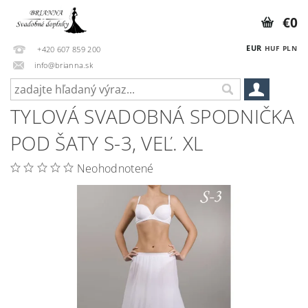
€0
EUR
HUF
PLN
+420 607 859 200
info@brianna.sk
TYLOVÁ SVADOBNÁ SPODNIČKA
POD ŠATY S-3, VEĽ. XL
Neohodnotené