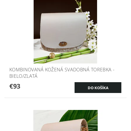
KOMBINOVANÁ KOŽENÁ SVADOBNÁ TOREBKA -
BIELO/ZLATÁ
€93