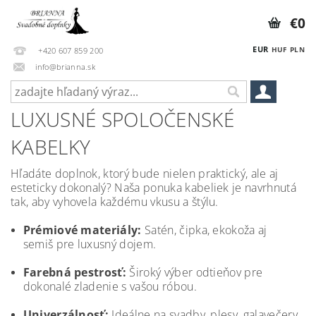
€0
EUR
HUF
PLN
+420 607 859 200
info@brianna.sk
LUXUSNÉ SPOLOČENSKÉ
KABELKY
Hľadáte doplnok, ktorý bude nielen praktický, ale aj
esteticky dokonalý? Naša ponuka kabeliek je navrhnutá
tak, aby vyhovela každému vkusu a štýlu.
Prémiové materiály:
Satén, čipka, ekokoža aj
semiš pre luxusný dojem.
Farebná pestrosť:
Široký výber odtieňov pre
dokonalé zladenie s vašou róbou.
Univerzálnosť:
Ideálne na svadby, plesy, galavečery