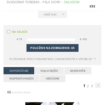
SVADOBNÁ TOREBKA - FALA IVORY
–
SKLADOM
€93
UKÁŽ VIAC
NA SKLADE
€
73
€
109
POLOŽIEK NA ZOBRAZENIE:
65
FILTROVANIE PODĽA PARAMETROV, CHARAKTERISTÍK A VÝROBCOV
ODPORÚČAME
NAJLACNEJŠIE
NAJDRAHŠIE
NAJPREDÁVANEJŠIE
ABECEDNE
1
2
3
65
položiek celkom