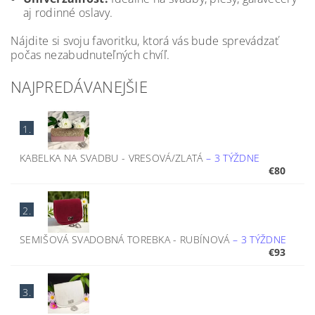
aj rodinné oslavy.
Nájdite si svoju favoritku, ktorá vás bude sprevádzať
počas nezabudnuteľných chvíľ.
NAJPREDÁVANEJŠIE
1.
KABELKA NA SVADBU - VRESOVÁ/ZLATÁ
–
3 TÝŽDNE
€80
2.
SEMIŠOVÁ SVADOBNÁ TOREBKA - RUBÍNOVÁ
–
3 TÝŽDNE
€93
3.