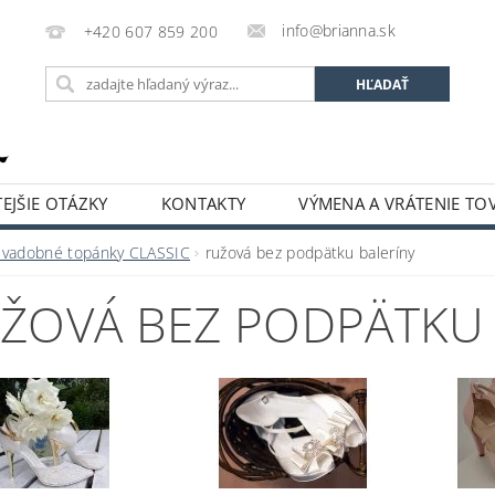
info@brianna.sk
+420 607 859 200
EJŠIE OTÁZKY
KONTAKTY
VÝMENA A VRÁTENIE TO
Svadobné topánky CLASSIC
ružová bez podpätku baleríny
ŽOVÁ BEZ PODPÄTKU 