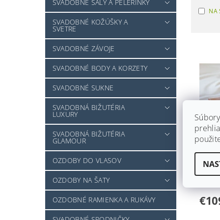
SVADOBNÉ ŠÁLY A PELERÍNKY
NA 
SVADOBNÉ KOŽÚŠKY A
SVETRE
SVADOBNÉ ZÁVOJE
SVADOBNÉ BODY A KORZETY
SVADOBNÉ SUKNE
SVADOBNÁ BIŽUTÉRIA
LUXURY
Súbory
prehlia
SVADOBNÁ BIŽUTÉRIA
použit
GLAMOUR
SVAD
OZDOBY DO VLASOV
NAS
MAŠĽ
OZDOBY NA ŠATY
Skla
€10
OZDOBNÉ RAMIENKA A RUKÁVY
SVADOBNÉ SPODNIČKY