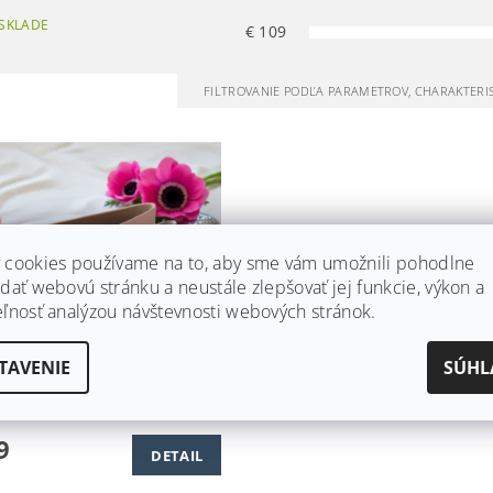
SKLADE
€
109
FILTROVANIE PODĽA PARAMETROV, CHARAKTERI
 cookies používame na to, aby sme vám umožnili pohodlne
dať webovú stránku a neustále zlepšovať jej funkcie, výkon a
eľnosť analýzou návštevnosti webových stránok.
OBNÉ BALERÍNKY S
TAVENIE
SÚHL
OU - SVETLO RUŽOVÉ
dom
9
DETAIL