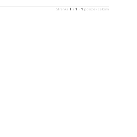
1
1
1
Stránka
z
-
položiek celkom