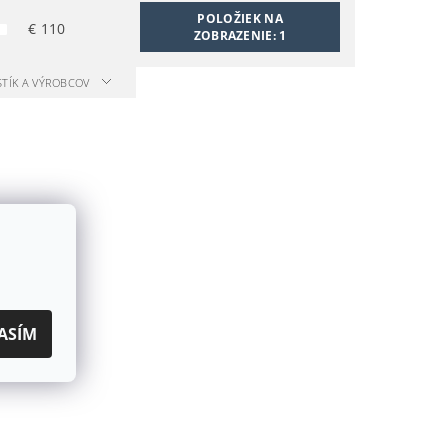
POLOŽIEK NA
€
110
ZOBRAZENIE:
1
STÍK A VÝROBCOV
ASÍM