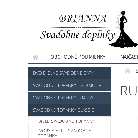
OBCHODNÉ PODMIENKY
NAJČAST
NAPÍŠTE NÁM
DVOJDIELNE SVADOBNÉ ŠATY
RU
SVADOBNÉ TOPÁNKY - GLAMOUR
SVADOBNÉ TOPÁNKY LUXURY
SVADOBNÉ TOPÁNKY CLASSIC
BIELE SVADOBNÉ TOPÁNKY
IVORY A ECRU SVADOBNÉ
TOPÁNKY