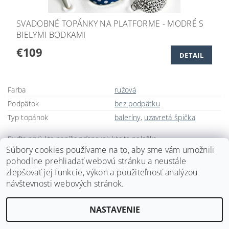
SVADOBNÉ TOPÁNKY NA PLATFORME - MODRÉ S
BIELYMI BODKAMI
€109
DETAIL
Farba
ružová
Podpätok
bez podpätku
Typ topánok
baleríny
,
uzavretá špička
Buďte prvý, kto napíše príspevok k tejto položke.
Súbory cookies používame na to, aby sme vám umožnili
Pridať komentár
pohodlne prehliadať webovú stránku a neustále
zlepšovať jej funkcie, výkon a použiteľnosť analýzou
návštevnosti webových stránok.
NASTAVENIE
2026 ©
Svadobné doplnky BRIANNA
, všetky práva vyhradené