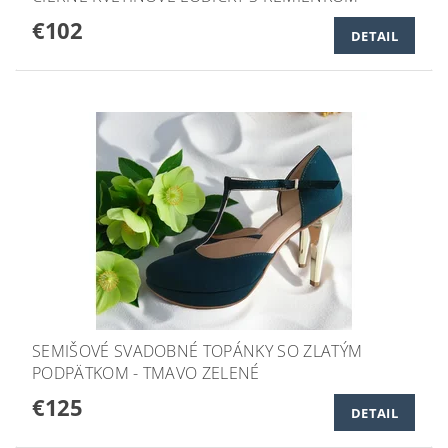
€102
DETAIL
SEMIŠOVÉ SVADOBNÉ TOPÁNKY SO ZLATÝM
PODPÄTKOM - TMAVO ZELENÉ
€125
DETAIL