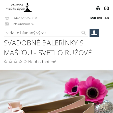
€0
EUR
HUF
PLN
+420 607 859 200
info@brianna.sk
SVADOBNÉ BALERÍNKY S
MAŠĽOU - SVETLO RUŽOVÉ
Neohodnotené