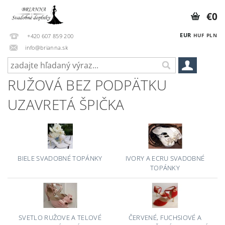
€0
EUR
HUF
PLN
+420 607 859 200
info@brianna.sk
RUŽOVÁ BEZ PODPÄTKU
UZAVRETÁ ŠPIČKA
BIELE SVADOBNÉ TOPÁNKY
IVORY A ECRU SVADOBNÉ
TOPÁNKY
SVETLO RUŽOVE A TELOVÉ
ČERVENÉ, FUCHSIOVÉ A