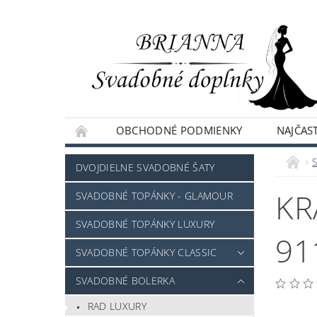
OBCHODNÉ PODMIENKY
NAJČAST
NAPÍŠTE NÁM
DVOJDIELNE SVADOBNÉ ŠATY
KR
SVADOBNÉ TOPÁNKY - GLAMOUR
SVADOBNÉ TOPÁNKY LUXURY
91
SVADOBNÉ TOPÁNKY CLASSIC
SVADOBNÉ BOLERKA
RAD LUXURY