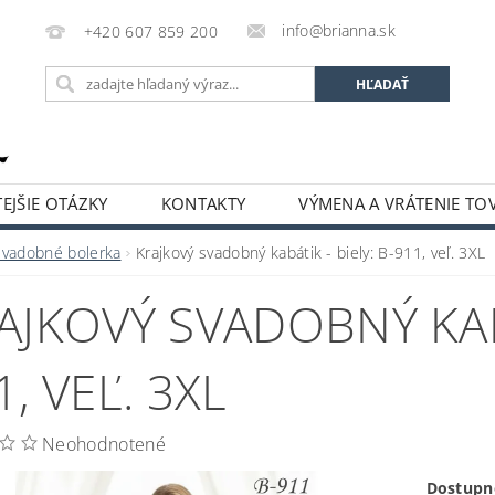
info@brianna.sk
+420 607 859 200
EJŠIE OTÁZKY
KONTAKTY
VÝMENA A VRÁTENIE TO
Svadobné bolerka
Krajkový svadobný kabátik - biely: B-911, veľ. 3XL
AJKOVÝ SVADOBNÝ KABÁ
1, VEĽ. 3XL
Neohodnotené
Dostupn