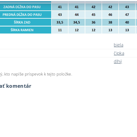
biela
čipka
dlhý
ý, kto napíše príspevok k tejto položke.
dať komentár