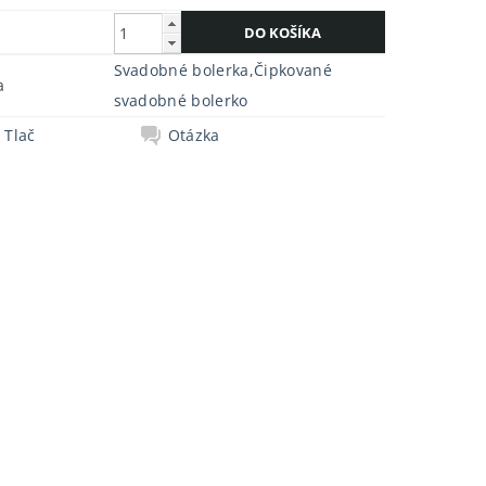
Svadobné bolerka
,
Čipkované
a
svadobné bolerko
Tlač
Otázka