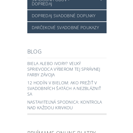
DOPREDAJ
DOPREDAJ SVADOBNÉ DOPLNKY
DARČEKOVÉ SVADOBNÉ POUKAZY
BLOG
BIELA ALEBO IVORY? VEĽKÝ
SPRIEVODCA VÝBEROM TEJ SPRÁVNEJ
FARBY ZÁVOJA
12 HODÍN V BIELOM: AKO PREŽIŤ V
SVADOBNÝCH ŠATÁCH A NEZBLÁZNIŤ
SA
NASTAVITEĽNÁ SPODNICA: KONTROLA
NAD KAŽDOU KRIVKOU