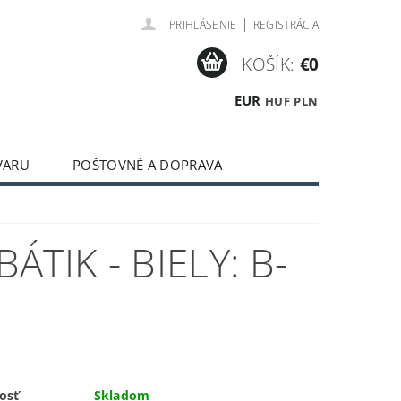
|
PRIHLÁSENIE
REGISTRÁCIA
KOŠÍK:
€0
EUR
HUF
PLN
VARU
POŠTOVNÉ A DOPRAVA
TIK - BIELY: B-
osť
Skladom