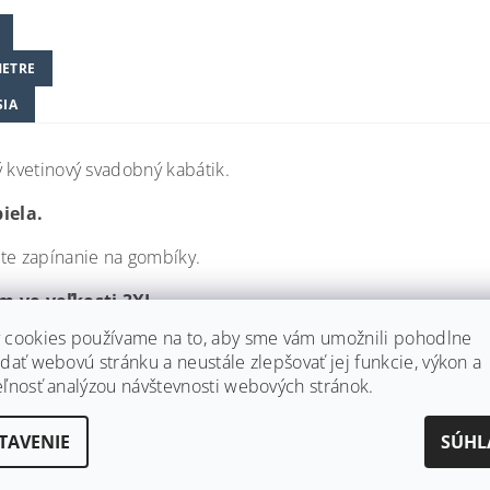
ETRE
SIA
ý kvetinový svadobný kabátik.
iela.
te zapínanie na gombíky.
m vo veľkosti 3XL.
 cookies používame na to, aby sme vám umožnili pohodlne
dať webovú stránku a neustále zlepšovať jej funkcie, výkon a
eľnosť analýzou návštevnosti webových stránok.
TAVENIE
SÚHL