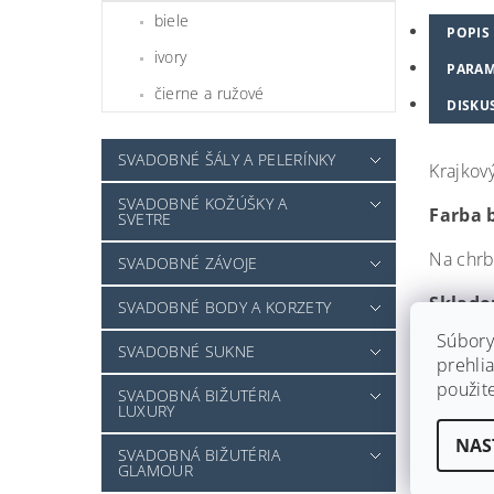
biele
POPIS
ivory
PARAM
čierne a ružové
DISKU
SVADOBNÉ ŠÁLY A PELERÍNKY
Krajkov
SVADOBNÉ KOŽÚŠKY A
Farba b
SVETRE
Na chrb
SVADOBNÉ ZÁVOJE
Sklado
SVADOBNÉ BODY A KORZETY
Súbory
SVADOBNÉ SUKNE
prehlia
použit
SVADOBNÁ BIŽUTÉRIA
LUXURY
NAS
SVADOBNÁ BIŽUTÉRIA
GLAMOUR