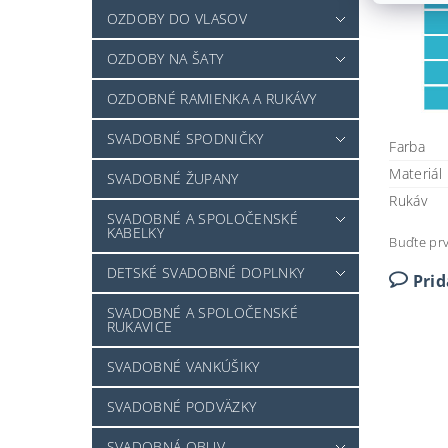
OZDOBY DO VLASOV
OZDOBY NA ŠATY
OZDOBNÉ RAMIENKA A RUKÁVY
SVADOBNÉ SPODNIČKY
Farba
Materiál
SVADOBNÉ ŽUPANY
Rukáv
SVADOBNÉ A SPOLOČENSKÉ
KABELKY
Buďte prv
DETSKÉ SVADOBNÉ DOPLNKY
Pri
SVADOBNÉ A SPOLOČENSKÉ
RUKAVICE
SVADOBNÉ VANKÚŠIKY
SVADOBNÉ PODVÄZKY
SVADOBNÁ OBUV -