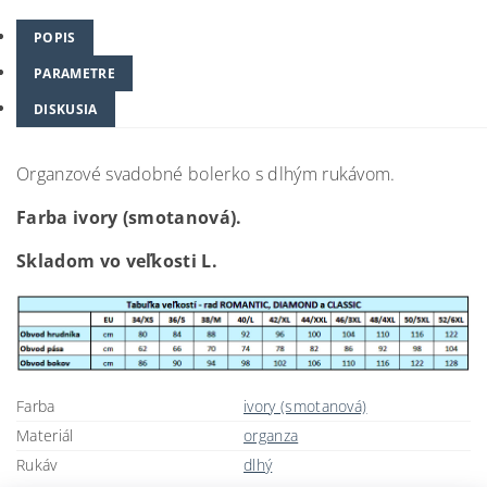
POPIS
PARAMETRE
DISKUSIA
Organzové svadobné bolerko s dlhým rukávom.
Farba ivory (smotanová).
Skladom vo veľkosti L.
Farba
ivory (smotanová)
Materiál
organza
Rukáv
dlhý