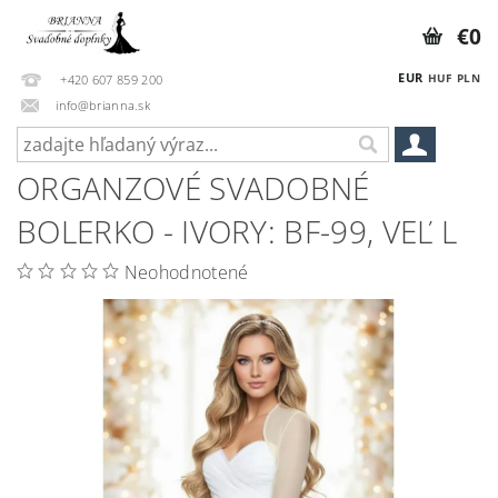
€0
EUR
HUF
PLN
+420 607 859 200
info@brianna.sk
ORGANZOVÉ SVADOBNÉ
BOLERKO - IVORY: BF-99, VEĽ L
Neohodnotené