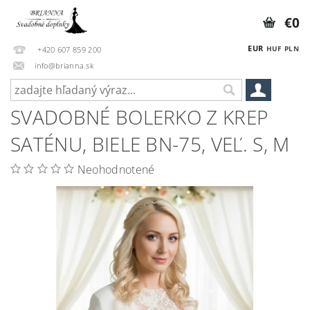
€0
EUR
HUF
PLN
+420 607 859 200
info@brianna.sk
SVADOBNÉ BOLERKO Z KREP
SATÉNU, BIELE BN-75, VEĽ. S, M
Neohodnotené