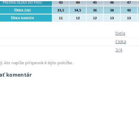
biela
čipka
3/4
ý, kto napíše príspevok k tejto položke.
dať komentár