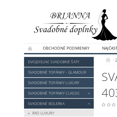
OBCHODNÉ PODMIENKY
NAJČAST
NAPÍŠTE NÁM
DVOJDIELNE SVADOBNÉ ŠATY
SV
SVADOBNÉ TOPÁNKY - GLAMOUR
SVADOBNÉ TOPÁNKY LUXURY
40
SVADOBNÉ TOPÁNKY CLASSIC
SVADOBNÉ BOLERKA
RAD LUXURY