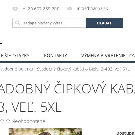
info@brianna.sk
+420 607 859 200
EJŠIE OTÁZKY
KONTAKTY
VÝMENA A VRÁTENIE TO
Svadobné bolerka
Svadobný čipkový kabátik- biely: B-403, veľ. 5XL
ADOBNÝ ČIPKOVÝ KABÁT
3, VEĽ. 5XL
Neohodnotené
Dostupn