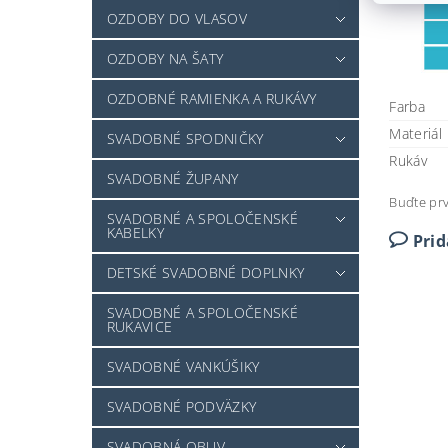
OZDOBY DO VLASOV
OZDOBY NA ŠATY
OZDOBNÉ RAMIENKA A RUKÁVY
Farba
Materiál
SVADOBNÉ SPODNIČKY
Rukáv
SVADOBNÉ ŽUPANY
Buďte prv
SVADOBNÉ A SPOLOČENSKÉ
KABELKY
Pri
DETSKÉ SVADOBNÉ DOPLNKY
SVADOBNÉ A SPOLOČENSKÉ
RUKAVICE
SVADOBNÉ VANKÚŠIKY
SVADOBNÉ PODVÄZKY
SVADOBNÁ OBUV -