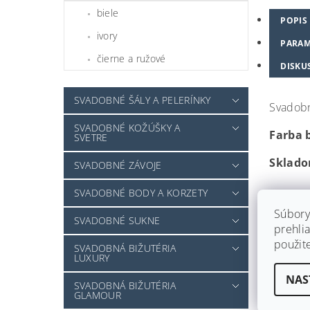
biele
POPIS
ivory
PARAM
čierne a ružové
DISKU
SVADOBNÉ ŠÁLY A PELERÍNKY
Svadobn
SVADOBNÉ KOŽÚŠKY A
Farba 
SVETRE
Sklado
SVADOBNÉ ZÁVOJE
SVADOBNÉ BODY A KORZETY
Súbory
SVADOBNÉ SUKNE
prehlia
použit
SVADOBNÁ BIŽUTÉRIA
LUXURY
NAS
SVADOBNÁ BIŽUTÉRIA
GLAMOUR