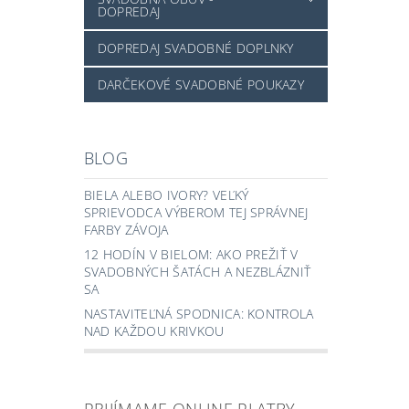
DOPREDAJ
DOPREDAJ SVADOBNÉ DOPLNKY
DARČEKOVÉ SVADOBNÉ POUKAZY
BLOG
BIELA ALEBO IVORY? VEĽKÝ
SPRIEVODCA VÝBEROM TEJ SPRÁVNEJ
FARBY ZÁVOJA
12 HODÍN V BIELOM: AKO PREŽIŤ V
SVADOBNÝCH ŠATÁCH A NEZBLÁZNIŤ
SA
NASTAVITEĽNÁ SPODNICA: KONTROLA
NAD KAŽDOU KRIVKOU