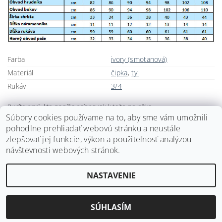
Farba
ivory (smotanová)
Materiál
čipka
,
tyl
Rukáv
3/4
Buďte prvý, kto napíše príspevok k tejto položke.
Súbory cookies používame na to, aby sme vám umožnili
Pridať komentár
pohodlne prehliadať webovú stránku a neustále
zlepšovať jej funkcie, výkon a použiteľnosť analýzou
návštevnosti webových stránok.
NASTAVENIE
2026 ©
Svadobné doplnky BRIANNA
, všetky práva vyhradené
Vytvoril Shoptet
SÚHLASÍM