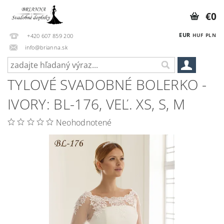
€0
EUR
HUF
PLN
+420 607 859 200
info@brianna.sk
TYLOVÉ SVADOBNÉ BOLERKO -
IVORY: BL-176, VEĽ. XS, S, M
Neohodnotené