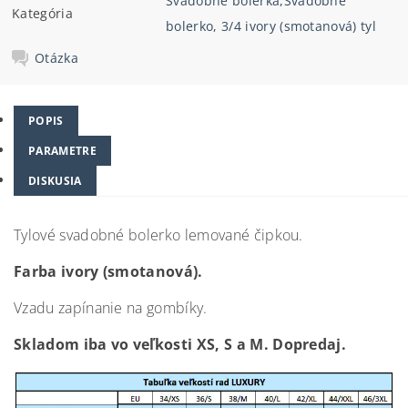
Svadobné bolerka
,
Svadobné
Kategória
bolerko
,
3/4 ivory (smotanová) tyl
Otázka
POPIS
PARAMETRE
DISKUSIA
Tylové svadobné bolerko lemované čipkou.
Farba ivory (smotanová).
Vzadu zapínanie na gombíky.
Skladom iba vo veľkosti XS, S a M.
Dopredaj.