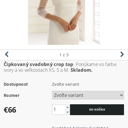
1
z 3
Čipkovaný svadobný crop top
. Ponúkame vo farbe
ivory a vo veľkostiach XS, S a M.
Skladom.
Dostupnosť
Zvoľte variant
Rozmer
€66