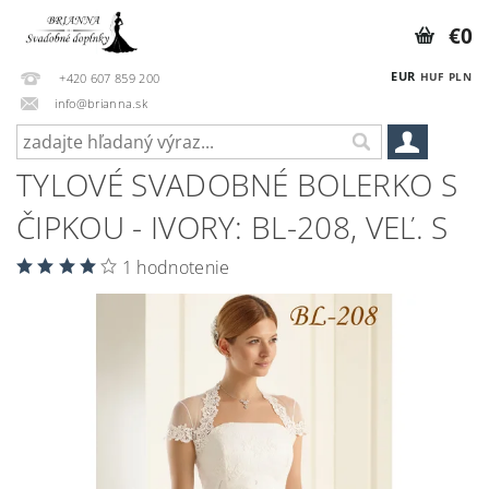
€0
EUR
HUF
PLN
+420 607 859 200
info@brianna.sk
TYLOVÉ SVADOBNÉ BOLERKO S
ČIPKOU - IVORY: BL-208, VEĽ. S
1 hodnotenie