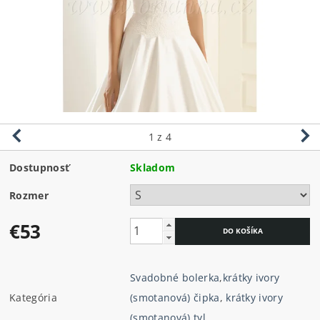
1
z 4
Dostupnosť
Skladom
Rozmer
€53
Svadobné bolerka
,
krátky ivory
Kategória
(smotanová) čipka
,
krátky ivory
(smotanová) tyl