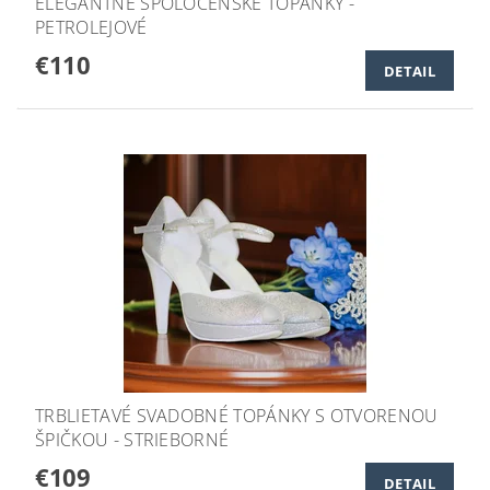
ELEGANTNÉ SPOLOČENSKÉ TOPÁNKY -
PETROLEJOVÉ
€110
DETAIL
TRBLIETAVÉ SVADOBNÉ TOPÁNKY S OTVORENOU
ŠPIČKOU - STRIEBORNÉ
€109
DETAIL