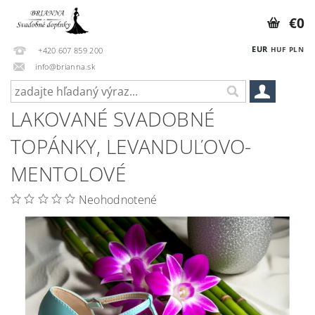
€0
EUR
HUF
PLN
+420 607 859 200
info@brianna.sk
LAKOVANÉ SVADOBNÉ
TOPÁNKY, LEVANDUĽOVO-
MENTOLOVÉ
Neohodnotené