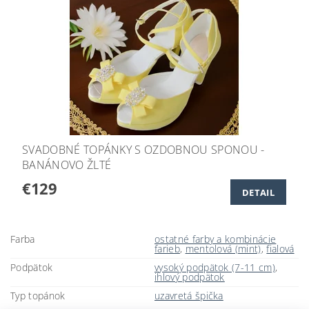
SVADOBNÉ TOPÁNKY S OZDOBNOU SPONOU -
BANÁNOVO ŽLTÉ
€129
DETAIL
Farba
ostatné farby a kombinácie
farieb
,
mentolová (mint)
,
fialová
Podpätok
vysoký podpätok (7-11 cm)
,
ihlový podpätok
Typ topánok
uzavretá špička