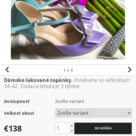
1
z 4
Dámske lakované topánky.
Ponúkame vo veľkostiach
34–42. Dodacia lehota je 3 týždne.
Dostupnosť
Zvoľte variant
Veľkosť obuvi
€138