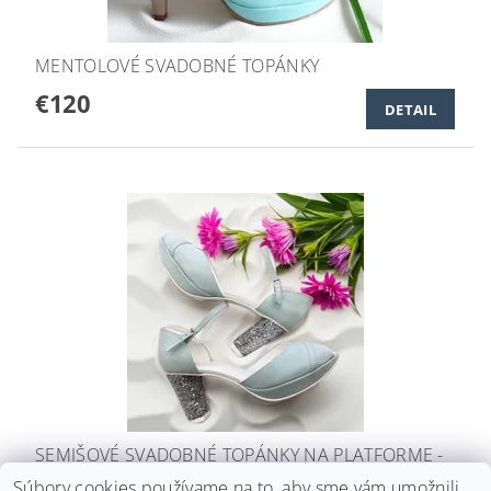
MENTOLOVÉ SVADOBNÉ TOPÁNKY
€120
DETAIL
SEMIŠOVÉ SVADOBNÉ TOPÁNKY NA PLATFORME -
MENTOLOVÉ
Súbory cookies používame na to, aby sme vám umožnili