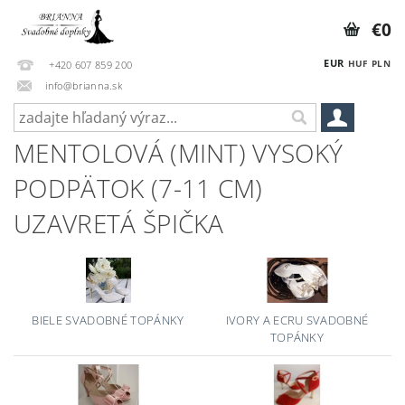
€0
EUR
HUF
PLN
+420 607 859 200
info@brianna.sk
MENTOLOVÁ (MINT) VYSOKÝ
PODPÄTOK (7-11 CM)
UZAVRETÁ ŠPIČKA
BIELE SVADOBNÉ TOPÁNKY
IVORY A ECRU SVADOBNÉ
TOPÁNKY