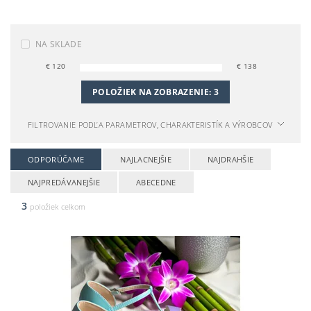
NA SKLADE
€
120
€
138
POLOŽIEK NA ZOBRAZENIE:
3
FILTROVANIE PODĽA PARAMETROV, CHARAKTERISTÍK A VÝROBCOV
ODPORÚČAME
NAJLACNEJŠIE
NAJDRAHŠIE
NAJPREDÁVANEJŠIE
ABECEDNE
3
položiek celkom