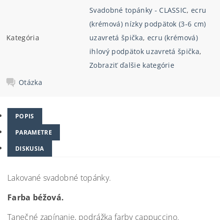
Svadobné topánky - CLASSIC
,
ecru
(krémová) nízky podpätok (3-6 cm)
Kategória
uzavretá špička
,
ecru (krémová)
ihlový podpätok uzavretá špička
,
Zobraziť ďalšie kategórie
Otázka
POPIS
PARAMETRE
DISKUSIA
Lakované svadobné topánky.
Farba béžová.
Tanečné zapínanie, podrážka farby cappuccino.