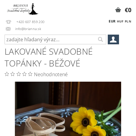
€0
EUR
HUF
PLN
+420 607 859 200
info@brianna.sk
LAKOVANÉ SVADOBNÉ
TOPÁNKY - BÉŽOVÉ
Neohodnotené