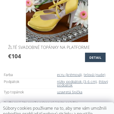
ŽLTÉ SVADOBNÉ TOPÁNKY NA PLATFORME
€104
DETAIL
Farba
ecru (krémová)
,
telová (nude)
Podpätok
nízky podpätok (3-6 cm)
,
ihlový
podpätok
Typ topánok
uzavretá špička
Buďte prvý, kto napíše príspevok k tejto položke.
Súbory cookies používame na to, aby sme vám umožnili
Pridať komentár
pohodlne prehliadať webovú stránku a neustále