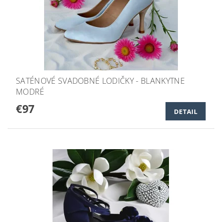
SATÉNOVÉ SVADOBNÉ LODIČKY - BLANKYTNE
MODRÉ
€97
DETAIL