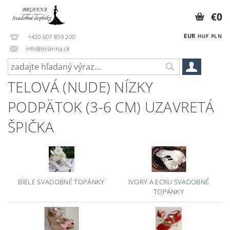
€0
EUR
HUF
PLN
+420 607 859 200
info@brianna.sk
TELOVÁ (NUDE) NÍZKY
PODPÄTOK (3-6 CM) UZAVRETÁ
ŠPIČKA
BIELE SVADOBNÉ TOPÁNKY
IVORY A ECRU SVADOBNÉ
TOPÁNKY