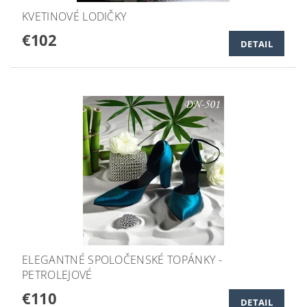
KVETINOVÉ LODIČKY
€102
DETAIL
ELEGANTNÉ SPOLOČENSKÉ TOPÁNKY -
PETROLEJOVÉ
€110
DETAIL