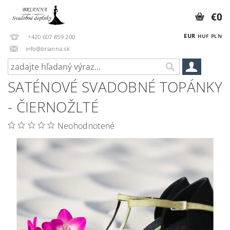
€0
EUR
HUF
PLN
+420 607 859 200
info@brianna.sk
SATÉNOVÉ SVADOBNÉ TOPÁNKY
- ČIERNOŽLTÉ
Neohodnotené