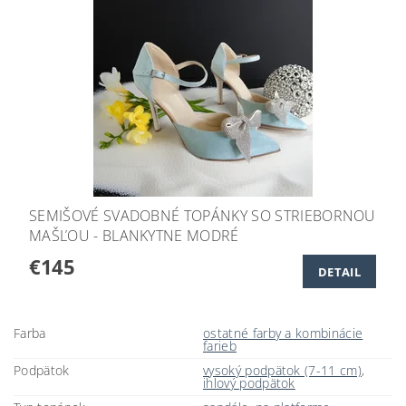
SEMIŠOVÉ SVADOBNÉ TOPÁNKY SO STRIEBORNOU
MAŠĽOU - BLANKYTNE MODRÉ
€145
DETAIL
Farba
ostatné farby a kombinácie
farieb
Podpätok
vysoký podpätok (7-11 cm)
,
ihlový podpätok