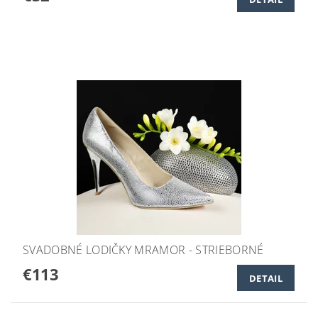
SVADOBNÉ LODIČKY MRAMOR - STRIEBORNÉ
€113
DETAIL