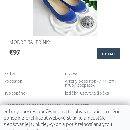
MODRÉ BALERÍNKY
€97
DETAIL
Farba
ružová
Podpätok
vysoký podpätok (7-11 cm)
,
hrubý podpätok
Typ topánok
lodičky
,
uzavretá špička
Buďte prvý, kto napíše príspevok k tejto položke.
Súbory cookies používame na to, aby sme vám umožnili
Pridať komentár
pohodlne prehliadať webovú stránku a neustále
zlepšovať jej funkcie, výkon a použiteľnosť analýzou