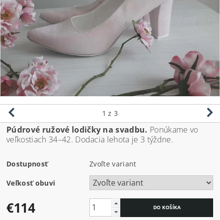
1
z 3
Púdrové ružové lodičky na svadbu.
Ponúkame vo
veľkostiach 34–42. Dodacia lehota je 3 týždne.
Dostupnosť
Zvoľte variant
Veľkosť obuvi
€114