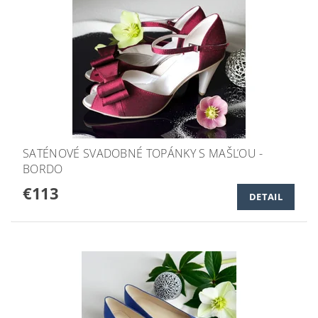
SATÉNOVÉ SVADOBNÉ TOPÁNKY S MAŠĽOU -
BORDO
€113
DETAIL