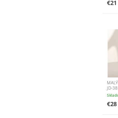
€21
MALÝ
JD-38
Skla
€28