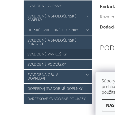
SVADOBNÉ ŽUPANY
Farba 
SVADOBNÉ A SPOLOČENSKÉ
Rozmer 
KABELKY
Dodacia
DETSKÉ SVADOBNÉ DOPLNKY
SVADOBNÉ A SPOLOČENSKÉ
RUKAVICE
POD
SVADOBNÉ VANKÚŠIKY
SVADOBNÉ PODVÄZKY
SVADOBNÁ OBUV -
DOPREDAJ
Súbory
prehlia
DOPREDAJ SVADOBNÉ DOPLNKY
použit
DARČEKOVÉ SVADOBNÉ POUKAZY
NAS
VANK