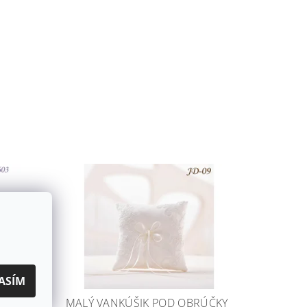
ASÍM
D
MALÝ VANKÚŠIK POD OBRÚČKY