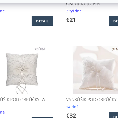
OBRÚČKY JW-603
dne
3 týždne
€21
DETAIL
DE
ÚŠIK POD OBRÚČKY JW-
VANKÚŠIK POD OBRÚČKY 
14 dní
dne
€32
DE