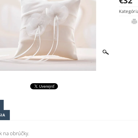
€32
Kategóri
SIA
k na obrúčky.