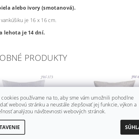
biela alebo ivory (smotanová).
vankúšiku je 16 x 16 cm.
 lehota je 14 dní.
OBNÉ PRODUKTY
 cookies používame na to, aby sme vám umožnili pohodlne
dať webovú stránku a neustále zlepšovať jej funkcie, výkon a
eľnosť analýzou návštevnosti webových stránok.
TAVENIE
SÚHL
ÚŠIK POD OBRÚČKY JW-
ČIPKOVANÝ VANKÚŠIK PO