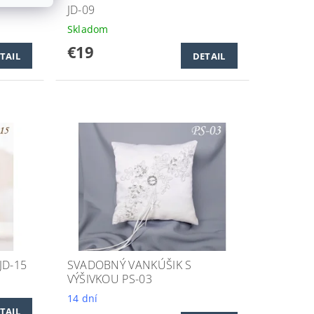
JD-09
Skladom
€19
TAIL
DETAIL
JD-15
SVADOBNÝ VANKÚŠIK S
VÝŠIVKOU PS-03
14 dní
TAIL