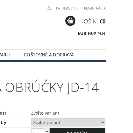
|
PRIHLÁSENIE
REGISTRÁCIA
KOŠÍK:
€0
EUR
HUF
PLN
VARU
POŠTOVNÉ A DOPRAVA
 OBRÚČKY JD-14
osť
Zvoľte variant
rby