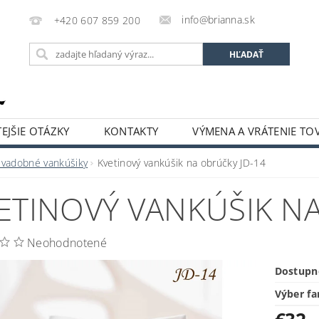
info@brianna.sk
+420 607 859 200
EJŠIE OTÁZKY
KONTAKTY
VÝMENA A VRÁTENIE TO
Svadobné vankúšiky
Kvetinový vankúšik na obrúčky JD-14
ETINOVÝ VANKÚŠIK NA
Neohodnotené
Dostupn
Výber fa