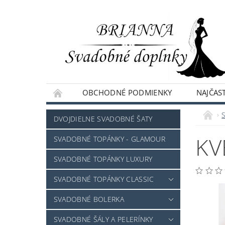
OBCHODNÉ PODMIENKY
NAJČAST
NAPÍŠTE NÁM
DVOJDIELNE SVADOBNÉ ŠATY
KV
SVADOBNÉ TOPÁNKY - GLAMOUR
SVADOBNÉ TOPÁNKY LUXURY
SVADOBNÉ TOPÁNKY CLASSIC
SVADOBNÉ BOLERKA
SVADOBNÉ ŠÁLY A PELERÍNKY