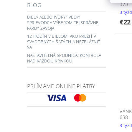
373
BLOG
3 týž
BIELA ALEBO IVORY? VEĽKÝ
€22
SPRIEVODCA VÝBEROM TEJ SPRÁVNEJ
FARBY ZÁVOJA
12 HODÍN V BIELOM: AKO PREŽIŤ V
SVADOBNÝCH ŠATÁCH A NEZBLÁZNIŤ
SA
NASTAVITEĽNÁ SPODNICA: KONTROLA
NAD KAŽDOU KRIVKOU
PRIJÍMAME ONLINE PLATBY
VANK
638
3 týž