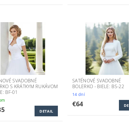
NOVÉ SVADOBNÉ
SATÉNOVÉ SVADOBNÉ
RKO S KRÁTKYM RUKÁVOM
BOLERKO - BIELE: BS-22
LE: BF-01
14 dní
dom
€64
DE
35
DETAIL