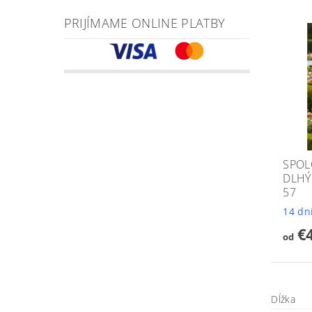
PRIJÍMAME ONLINE PLATBY
SPOL
DLHÝ
57
14 dn
€
od
Dĺžka