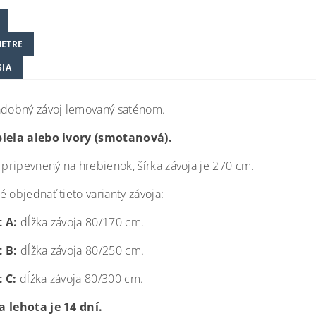
ETRE
SIA
adobný závoj lemovaný saténom.
biela alebo ivory (smotanová).
e pripevnený na hrebienok, šírka závoja je 270 cm.
 objednať tieto varianty závoja:
 A:
dĺžka závoja 80/170 cm.
 B:
dĺžka závoja 80/250 cm.
 C:
dĺžka závoja 80/300 cm.
 lehota je 14 dní.