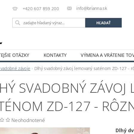
info@brianna.sk
+420 607 859 200
EJŠIE OTÁZKY
KONTAKTY
VÝMENA A VRÁTENIE TO
Svadobné závoje
Dlhý svadobný závoj lemovaný saténom ZD-127 - rô
HÝ SVADOBNÝ ZÁVOJ
TÉNOM ZD-127 - RÔZ
Neohodnotené
Dlhý dv