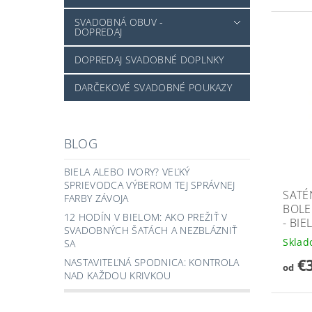
SVADOBNÁ OBUV -
DOPREDAJ
DOPREDAJ SVADOBNÉ DOPLNKY
DARČEKOVÉ SVADOBNÉ POUKAZY
BLOG
BIELA ALEBO IVORY? VEĽKÝ
SPRIEVODCA VÝBEROM TEJ SPRÁVNEJ
SATÉ
FARBY ZÁVOJA
BOLE
12 HODÍN V BIELOM: AKO PREŽIŤ V
- BIE
SVADOBNÝCH ŠATÁCH A NEZBLÁZNIŤ
Skla
SA
€
NASTAVITEĽNÁ SPODNICA: KONTROLA
od
NAD KAŽDOU KRIVKOU