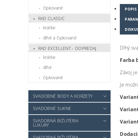
čipkované
POPIS
RAD CLASSIC
PARAM
krátke
DISKU
dlhé a čipkované
Dlhý sv
RAD EXCELLENT - DOPREDAJ
krátke
Farba 
dlhé
Závoj j
čipkované
Je možné
SVADOBNÉ BODY A KORZETY
Variant
SVADOBNÉ SUKNE
Variant
SVADOBNÁ BIŽUTÉRIA
Variant
LUXURY
Dodacia
SVADOBNÁ BIŽUTÉRIA