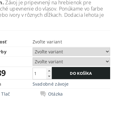
m.
Závoj je pripevnený na hrebienok pre
ché upevnenie do vlasov. Ponúkame vo farbe
lebo ivory v rôznych dĺžkach. Dodacia lehota je
osť
Zvoľte variant
rby
39
a
Svadobné závoje
Tlač
Otázka