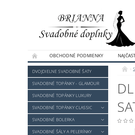
OBCHODNÉ PODMIENKY
NAJČAST
NAPÍŠTE NÁM
DVOJDIELNE SVADOBNÉ ŠATY
DL
SVADOBNÉ TOPÁNKY - GLAMOUR
SVADOBNÉ TOPÁNKY LUXURY
SA
SVADOBNÉ TOPÁNKY CLASSIC
SVADOBNÉ BOLERKA
SVADOBNÉ ŠÁLY A PELERÍNKY