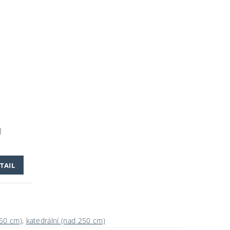
1
TAIL
250 cm)
,
katedrální (nad 250 cm)