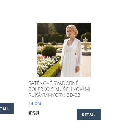
SATÉNOVÉ SVADOBNÉ
BOLERKO S MUŠELÍNOVÝMI
RUKÁVMI-IVORY: BD-63
14 dní
TAIL
€58
DETAIL