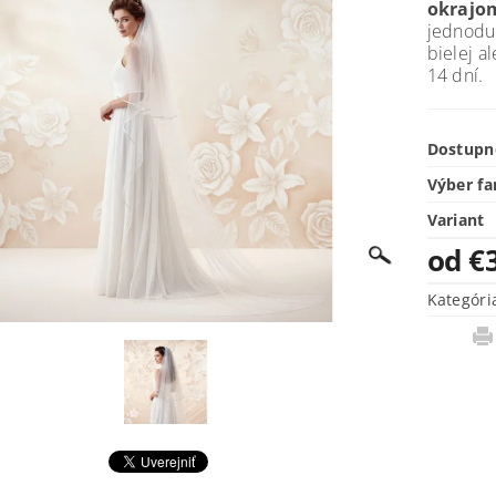
okrajo
jednodu
bielej a
14 dní.
Dostupn
Výber fa
Variant
od €
Kategóri