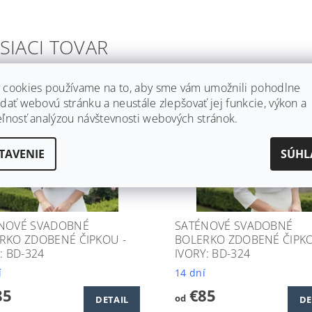
SIACI TOVAR
 cookies používame na to, aby sme vám umožnili pohodlne
dať webovú stránku a neustále zlepšovať jej funkcie, výkon a
eľnosť analýzou návštevnosti webových stránok.
TAVENIE
SÚHL
NOVÉ SVADOBNÉ
SATÉNOVÉ SVADOBNÉ
RKO ZDOBENÉ ČIPKOU -
BOLERKO ZDOBENÉ ČIPKO
: BD-324
IVORY: BD-324
í
14 dní
85
€85
od
DETAIL
DE