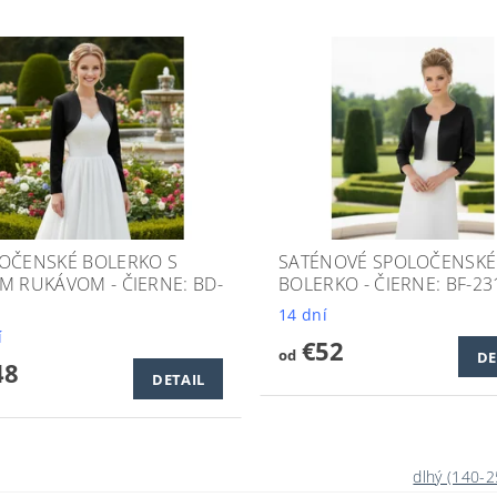
OČENSKÉ BOLERKO S
SATÉNOVÉ SPOLOČENSKÉ
M RUKÁVOM - ČIERNE: BD-
BOLERKO - ČIERNE: BF-23
14 dní
í
€52
od
DE
48
DETAIL
dlhý (140-