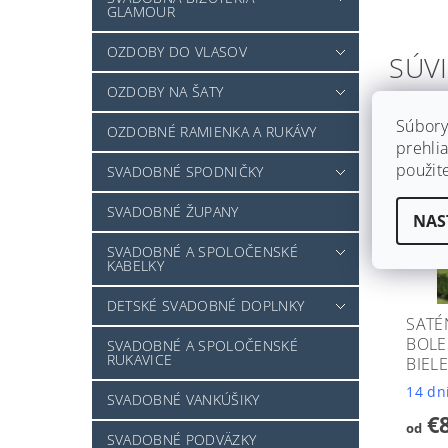
GLAMOUR
OZDOBY DO VLASOV
SÚVI
OZDOBY NA ŠATY
Súbory
OZDOBNÉ RAMIENKA A RUKÁVY
prehlia
použit
SVADOBNÉ SPODNIČKY
SVADOBNÉ ŽUPANY
NAS
SVADOBNÉ A SPOLOČENSKÉ
KABELKY
DETSKÉ SVADOBNÉ DOPLNKY
SATÉ
BOLE
SVADOBNÉ A SPOLOČENSKÉ
RUKAVICE
BIELE
14 dn
SVADOBNÉ VANKÚŠIKY
€
od
SVADOBNÉ PODVÄZKY