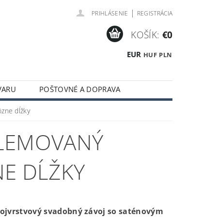
|
PRIHLÁSENIE
REGISTRÁCIA
KOŠÍK:
€0
EUR
HUF
PLN
VARU
POŠTOVNÉ A DOPRAVA
zne dĺžky
 LEMOVANÝ
NE DĹŽKY
ojvrstvový svadobný závoj so saténovým