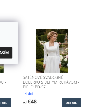
ASÍM
SATÉNOVÉ SVADOBNÉ
U -
BOLERKO S DLHÝM RUKÁVOM -
BIELE: BD-57
14 dní
€48
od
TAIL
DETAIL