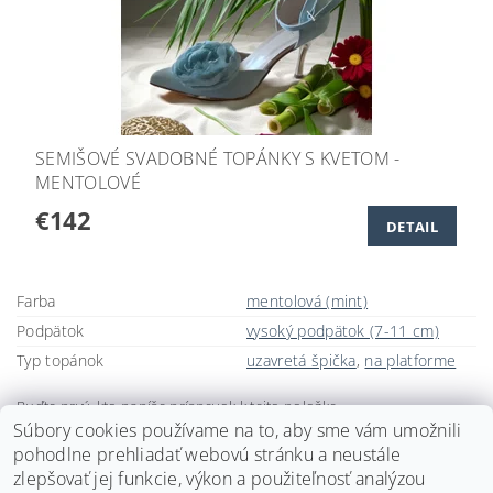
SEMIŠOVÉ SVADOBNÉ TOPÁNKY S KVETOM -
MENTOLOVÉ
€142
DETAIL
Farba
mentolová (mint)
Podpätok
vysoký podpätok (7-11 cm)
Typ topánok
uzavretá špička
,
na platforme
Buďte prvý, kto napíše príspevok k tejto položke.
Súbory cookies používame na to, aby sme vám umožnili
Pridať komentár
pohodlne prehliadať webovú stránku a neustále
zlepšovať jej funkcie, výkon a použiteľnosť analýzou