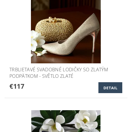
TRBLIETAVÉ SVADOBNÉ LODIČKY SO ZLATÝM
PODPÄTKOM - SVĚTLO ZLATÉ
€117
DETAIL