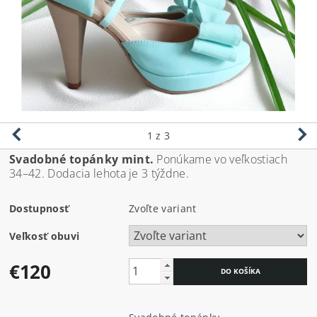
1
z 3
Svadobné topánky mint.
Ponúkame vo veľkostiach
34–42. Dodacia lehota je 3 týždne.
Dostupnosť
Zvoľte variant
Veľkosť obuvi
€120