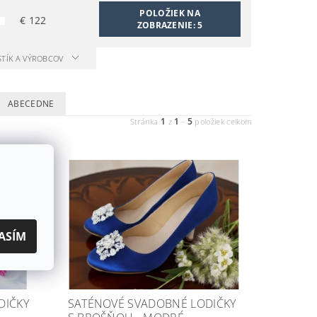
POLOŽIEK NA
€
122
ZOBRAZENIE:
5
STÍK A VÝROBCOV
ABECEDNE
1
1
5
Stránka
z
-
položiek celkom
ASÍM
DIČKY
SATÉNOVÉ SVADOBNÉ LODIČKY