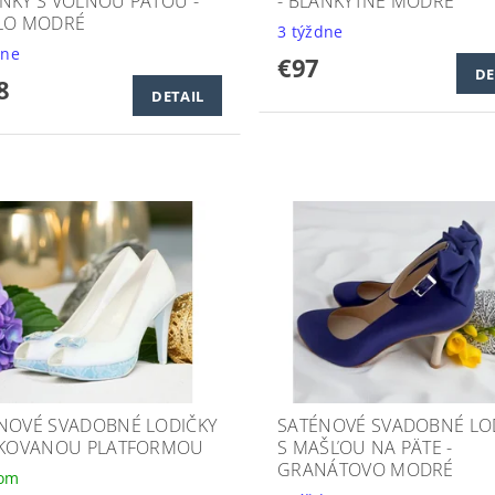
NKY S VOĽNOU PÄTOU -
- BLANKYTNE MODRÉ
LO MODRÉ
3 týždne
dne
€97
DE
8
DETAIL
NOVÉ SVADOBNÉ LODIČKY
SATÉNOVÉ SVADOBNÉ LO
PKOVANOU PLATFORMOU
S MAŠĽOU NA PÄTE -
GRANÁTOVO MODRÉ
dom