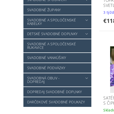
TOPÁ
SVET
SVADOBNÉ ŽUPANY
3 týž
€11
SVADOBNÉ A SPOLOČENSKÉ
KABELKY
DETSKÉ SVADOBNÉ DOPLNKY
SVADOBNÉ A SPOLOČENSKÉ
RUKAVICE
SVADOBNÉ VANKÚŠIKY
SVADOBNÉ PODVÄZKY
SVADOBNÁ OBUV -
DOPREDAJ
DOPREDAJ SVADOBNÉ DOPLNKY
SATÉ
DARČEKOVÉ SVADOBNÉ POUKAZY
S ČI
Skla