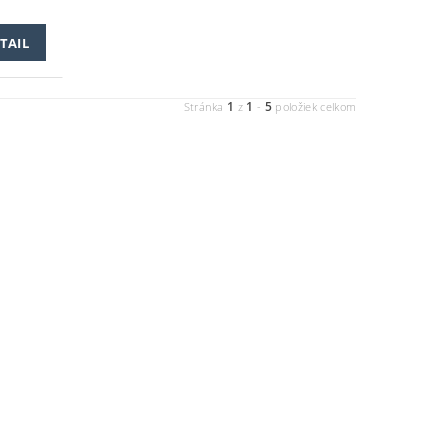
TAIL
1
1
5
Stránka
z
-
položiek celkom