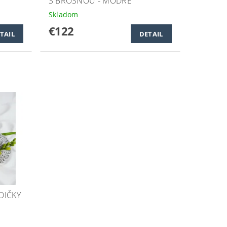
S BROŠŇOU - MODRÉ
Skladom
€122
TAIL
DETAIL
DIČKY