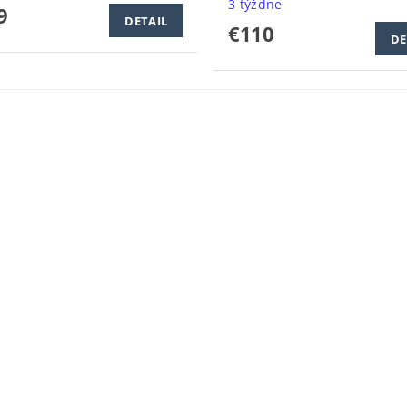
3 týždne
9
DETAIL
€110
DE