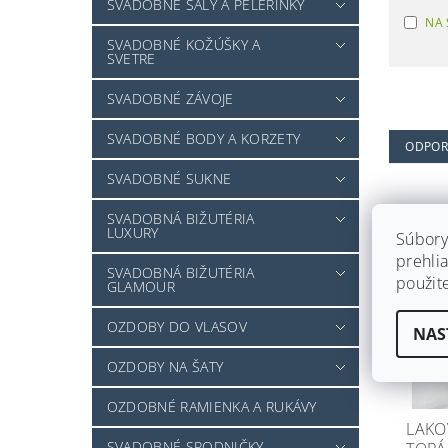
SVADOBNÉ ŠÁLY A PELERÍNKY
NA 
SVADOBNÉ KOŽÚŠKY A
SVETRE
SVADOBNÉ ZÁVOJE
SVADOBNÉ BODY A KORZETY
ODPO
SVADOBNÉ SUKNE
SVADOBNÁ BIŽUTÉRIA
LUXURY
Súbory
prehlia
SVADOBNÁ BIŽUTÉRIA
použit
GLAMOUR
OZDOBY DO VLASOV
NAS
OZDOBY NA ŠATY
OZDOBNÉ RAMIENKA A RUKÁVY
LAKO
SVADOBNÉ SPODNIČKY