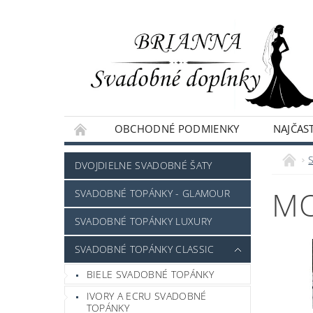
OBCHODNÉ PODMIENKY
NAJČAST
NAPÍŠTE NÁM
DVOJDIELNE SVADOBNÉ ŠATY
MO
SVADOBNÉ TOPÁNKY - GLAMOUR
SVADOBNÉ TOPÁNKY LUXURY
SVADOBNÉ TOPÁNKY CLASSIC
BIELE SVADOBNÉ TOPÁNKY
IVORY A ECRU SVADOBNÉ
TOPÁNKY