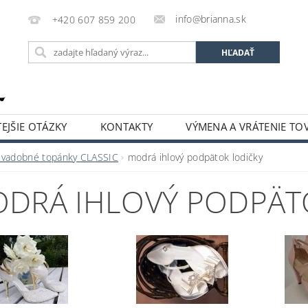
info@brianna.sk
+420 607 859 200
EJŠIE OTÁZKY
KONTAKTY
VÝMENA A VRÁTENIE TO
Svadobné topánky CLASSIC
modrá ihlový podpätok lodičky
DRÁ IHLOVÝ PODPÄT