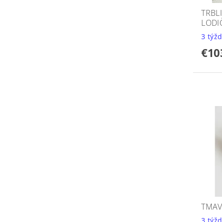
TRBL
LODI
3 týž
€10
TMAV
3 týž