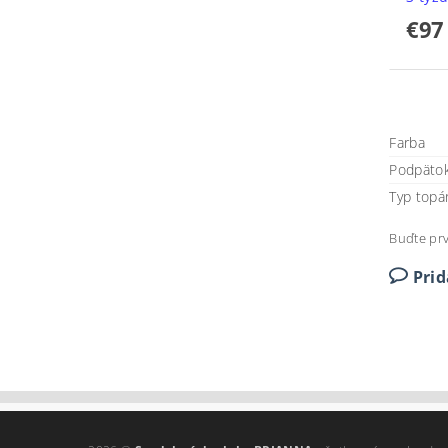
€97
Farba
Podpäto
Typ topá
Buďte prv
Pri