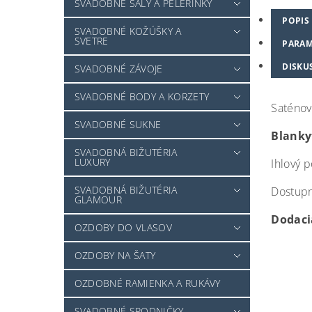
SVADOBNÉ ŠÁLY A PELERÍNKY
POPIS
SVADOBNÉ KOŽÚŠKY A
SVETRE
PARAM
DISKU
SVADOBNÉ ZÁVOJE
SVADOBNÉ BODY A KORZETY
Saténov
SVADOBNÉ SUKNE
Blanky
SVADOBNÁ BIŽUTÉRIA
LUXURY
Ihlový 
SVADOBNÁ BIŽUTÉRIA
Dostupné
GLAMOUR
Dodacia
OZDOBY DO VLASOV
OZDOBY NA ŠATY
OZDOBNÉ RAMIENKA A RUKÁVY
SVADOBNÉ SPODNIČKY