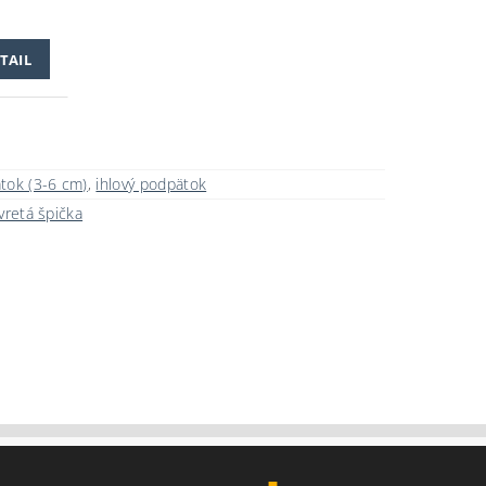
TAIL
tok (3-6 cm)
,
ihlový podpätok
vretá špička