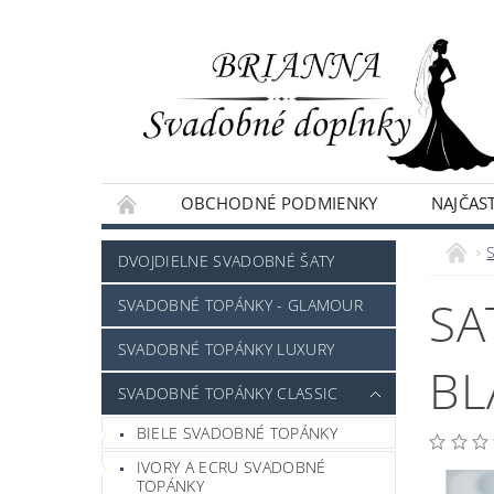
OBCHODNÉ PODMIENKY
NAJČAST
NAPÍŠTE NÁM
DVOJDIELNE SVADOBNÉ ŠATY
SA
SVADOBNÉ TOPÁNKY - GLAMOUR
SVADOBNÉ TOPÁNKY LUXURY
BL
SVADOBNÉ TOPÁNKY CLASSIC
BIELE SVADOBNÉ TOPÁNKY
IVORY A ECRU SVADOBNÉ
TOPÁNKY