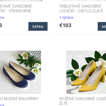
IETAVÉ SVADOBNÉ
TRBLIETAVÉ SVADOBNÉ
ČKY - STRIEBORNÉ
LODIČKY - SVETLO ZLATÉ
dne
3 týždne
3
€103
DETAIL
DE
O MODRÉ BALERÍNKY
KOŽENÉ SVADOBNÉ LODIČ
ŽLTÉ
dne