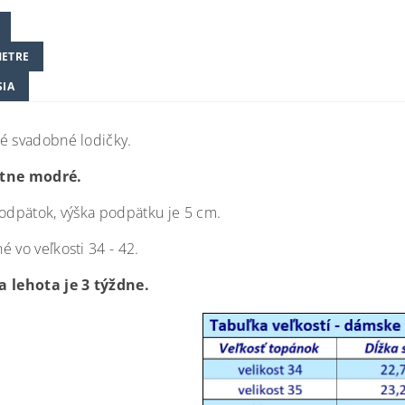
ETRE
SIA
é svadobné lodičky.
tne modré.
podpätok, výška podpätku je 5 cm.
 vo veľkosti 34 - 42.
 lehota je 3 týždne.