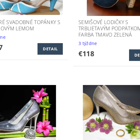
É SVADOBNÉ TOPÁNKY S
SEMIŠOVÉ LODIČKY S
MOVÝM LEMOM
TRBLIETAVÝM PODPÄTKOM
FARBA TMAVO ZELENÁ
dne
3 týždne
7
DETAIL
€118
DE