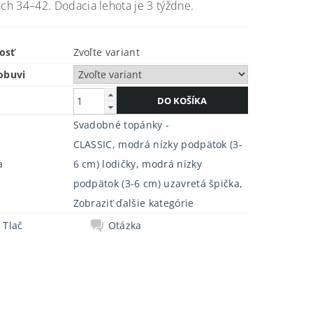
ach 34–42. Dodacia lehota je 3 týždne.
osť
Zvoľte variant
obuvi
Svadobné topánky -
CLASSIC
,
modrá nízky podpätok (3-
a
6 cm) lodičky
,
modrá nízky
podpätok (3-6 cm) uzavretá špička
,
Zobraziť ďalšie kategórie
Tlač
Otázka