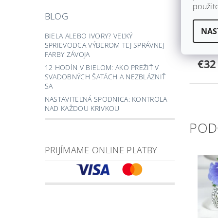
použit
SATÉ
BLOG
POM
NAS
PERL
BIELA ALEBO IVORY? VEĽKÝ
SPRIEVODCA VÝBEROM TEJ SPRÁVNEJ
Skla
FARBY ZÁVOJA
€32
12 HODÍN V BIELOM: AKO PREŽIŤ V
SVADOBNÝCH ŠATÁCH A NEZBLÁZNIŤ
SA
NASTAVITEĽNÁ SPODNICA: KONTROLA
NAD KAŽDOU KRIVKOU
POD
PRIJÍMAME ONLINE PLATBY