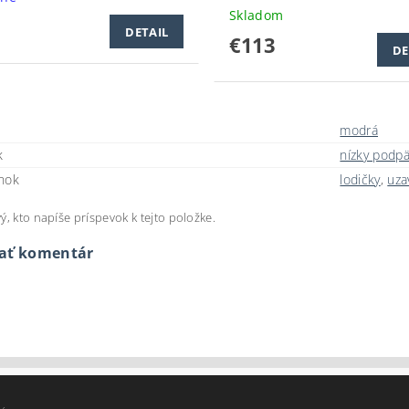
Skladom
DETAIL
€113
DE
modrá
k
nízky podpä
nok
lodičky
,
uza
ý, kto napíše príspevok k tejto položke.
dať komentár