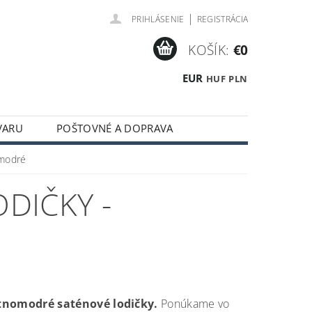
|
PRIHLÁSENIE
REGISTRÁCIA
KOŠÍK:
€0
EUR
HUF
PLN
VARU
POŠTOVNÉ A DOPRAVA
 modré
DIČKY -
tnomodré saténové lodičky.
Ponúkame vo