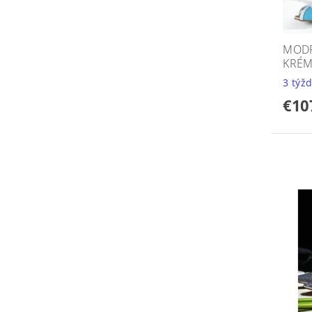
MODR
KRÉ
3 týž
€10