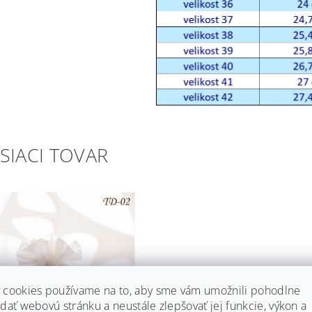
SIACI TOVAR
 cookies používame na to, aby sme vám umožnili pohodlne
dať webovú stránku a neustále zlepšovať jej funkcie, výkon a