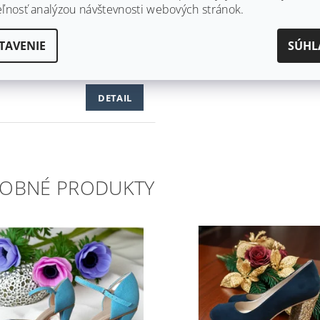
eľnosť analýzou návštevnosti webových stránok.
NOVÁ SVADOBNÁ
PADÚRKA ZDOBENÁ
TAVENIE
SÚHL
IČKAMI TD-02
dom
DETAIL
OBNÉ PRODUKTY